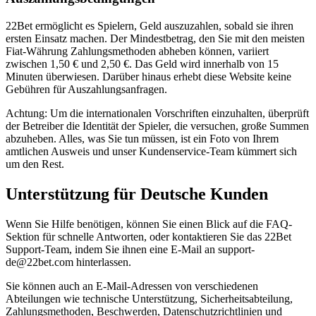
22Bet ermöglicht es Spielern, Geld auszuzahlen, sobald sie ihren
ersten Einsatz machen. Der Mindestbetrag, den Sie mit den meisten
Fiat-Währung Zahlungsmethoden abheben können, variiert
zwischen 1,50 € und 2,50 €. Das Geld wird innerhalb von 15
Minuten überwiesen. Darüber hinaus erhebt diese Website keine
Gebühren für Auszahlungsanfragen.
Achtung: Um die internationalen Vorschriften einzuhalten, überprüft
der Betreiber die Identität der Spieler, die versuchen, große Summen
abzuheben. Alles, was Sie tun müssen, ist ein Foto von Ihrem
amtlichen Ausweis und unser Kundenservice-Team kümmert sich
um den Rest.
Unterstützung für Deutsche Kunden
Wenn Sie Hilfe benötigen, können Sie einen Blick auf die FAQ-
Sektion für schnelle Antworten, oder kontaktieren Sie das 22Bet
Support-Team, indem Sie ihnen eine E-Mail an support-
de@22bet.com hinterlassen.
Sie können auch an E-Mail-Adressen von verschiedenen
Abteilungen wie technische Unterstützung, Sicherheitsabteilung,
Zahlungsmethoden, Beschwerden, Datenschutzrichtlinien und