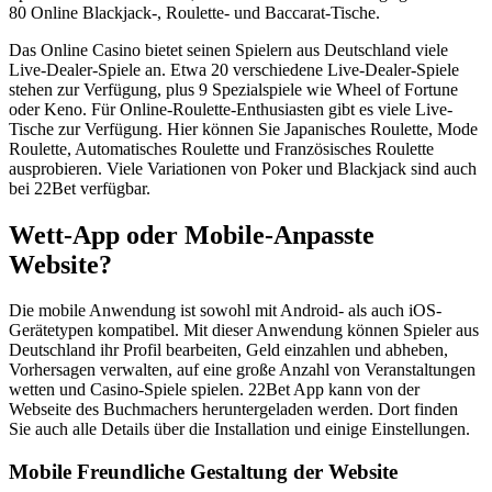
80 Online Blackjack-, Roulette- und Baccarat-Tische.
Das Online Casino bietet seinen Spielern aus Deutschland viele
Live-Dealer-Spiele an. Etwa 20 verschiedene Live-Dealer-Spiele
stehen zur Verfügung, plus 9 Spezialspiele wie Wheel of Fortune
oder Keno. Für Online-Roulette-Enthusiasten gibt es viele Live-
Tische zur Verfügung. Hier können Sie Japanisches Roulette, Mode
Roulette, Automatisches Roulette und Französisches Roulette
ausprobieren. Viele Variationen von Poker und Blackjack sind auch
bei 22Bet verfügbar.
Wett-App oder Mobile-Anpasste
Website?
Die mobile Anwendung ist sowohl mit Android- als auch iOS-
Gerätetypen kompatibel. Mit dieser Anwendung können Spieler aus
Deutschland ihr Profil bearbeiten, Geld einzahlen und abheben,
Vorhersagen verwalten, auf eine große Anzahl von Veranstaltungen
wetten und Casino-Spiele spielen. 22Bet App kann von der
Webseite des Buchmachers heruntergeladen werden. Dort finden
Sie auch alle Details über die Installation und einige Einstellungen.
Mobile Freundliche Gestaltung der Website