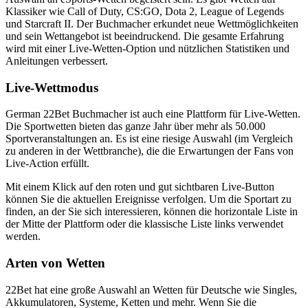
Klassiker wie Call of Duty, CS:GO, Dota 2, League of Legends
und Starcraft II. Der Buchmacher erkundet neue Wettmöglichkeiten
und sein Wettangebot ist beeindruckend. Die gesamte Erfahrung
wird mit einer Live-Wetten-Option und nützlichen Statistiken und
Anleitungen verbessert.
Live-Wettmodus
German 22Bet Buchmacher ist auch eine Plattform für Live-Wetten.
Die Sportwetten bieten das ganze Jahr über mehr als 50.000
Sportveranstaltungen an. Es ist eine riesige Auswahl (im Vergleich
zu anderen in der Wettbranche), die die Erwartungen der Fans von
Live-Action erfüllt.
Mit einem Klick auf den roten und gut sichtbaren Live-Button
können Sie die aktuellen Ereignisse verfolgen. Um die Sportart zu
finden, an der Sie sich interessieren, können die horizontale Liste in
der Mitte der Plattform oder die klassische Liste links verwendet
werden.
Arten von Wetten
22Bet hat eine große Auswahl an Wetten für Deutsche wie Singles,
Akkumulatoren, Systeme, Ketten und mehr. Wenn Sie die