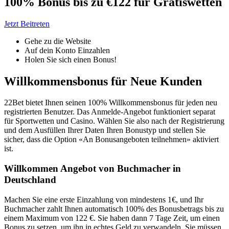
100% Bonus
bis zu
€122
für Gratiswetten
Jetzt Beitreten
Gehe zu die Website
Auf dein Konto Einzahlen
Holen Sie sich einen Bonus!
Willkommensbonus für Neue Kunden
22Bet bietet Ihnen seinen 100% Willkommensbonus für jeden neu
registrierten Benutzer. Das Anmelde-Angebot funktioniert separat
für Sportwetten und Casino. Wählen Sie also nach der Registrierung
und dem Ausfüllen Ihrer Daten Ihren Bonustyp und stellen Sie
sicher, dass die Option «An Bonusangeboten teilnehmen» aktiviert
ist.
Willkommen Angebot von Buchmacher in
Deutschland
Machen Sie eine erste Einzahlung von mindestens 1€, und Ihr
Buchmacher zahlt Ihnen automatisch 100% des Bonusbetrags bis zu
einem Maximum von 122 €. Sie haben dann 7 Tage Zeit, um einen
Bonus zu setzen, um ihn in echtes Geld zu verwandeln. Sie müssen